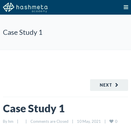
Case Study 1
NEXT
Case Study 1
0
By 
hm
|
|
Comments are Closed
|
10 May, 2021    
|