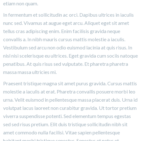
etiam non quam.
In fermentum et sollicitudin ac orci. Dapibus ultrices in iaculis
nunc sed. Vivamus at augue eget arcu. Aliquet eget sit amet
tellus cras adipiscing enim. Enim facilisis gravida neque
convallis a. In nibh mauris cursus mattis molestie a iaculis.
Vestibulum sed arcu non odio euismod lacinia at quis risus. In
nisl nisi scelerisque eu ultrices. Eget gravida cum sociis natoque
penatibus. At quis risus sed vulputate. Et pharetra pharetra
massa massa ultricies mi.
Praesent tristique magna sit amet purus gravida. Cursus mattis
molestie a iaculis at erat. Pharetra convallis posuere morbi leo
urna. Velit euismod in pellentesque massa placerat duis. Urna id
volutpat lacus laoreet non curabitur gravida. Ut tortor pretium
viverra suspendisse potenti. Sed elementum tempus egestas
sed sed risus pretium. Elit duis tristique sollicitudin nibh sit
amet commodo nulla facilisi. Vitae sapien pellentesque
habitant morbi tristique senectus. Senectus et netus et